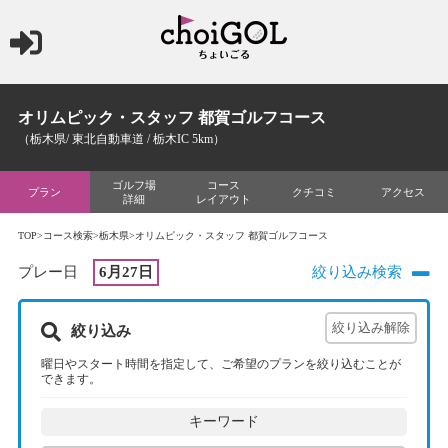
オリムピック・スタッフ 都賀ゴルフコース
（栃木県/ 東北自動車道 / 栃木IC 5km）
ゴルフ場
コース
プラン
クチコミ
アクセス
詳細
レイアウト
TOP
>
コース検索
>
栃木県
>オリムピック・スタッフ 都賀ゴルフコース
プレー日
6月27日
絞り込み検索
絞り込み
曜日やスタート時間を指定して、ご希望のプランを絞り込むことが
できます。
キーワード