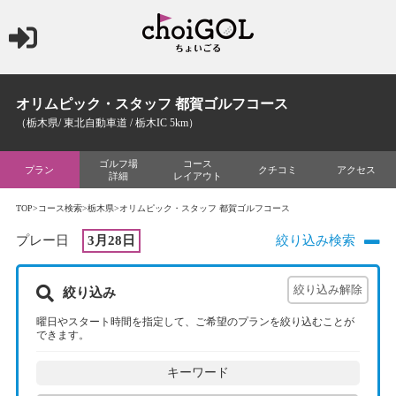
オリムピック・スタッフ 都賀ゴルフコース
（栃木県/ 東北自動車道 / 栃木IC 5km）
ゴルフ場
コース
プラン
クチコミ
アクセス
詳細
レイアウト
TOP
>
コース検索
>
栃木県
>オリムピック・スタッフ 都賀ゴルフコース
プレー日
3月28日
絞り込み検索
絞り込み
曜日やスタート時間を指定して、ご希望のプランを絞り込むことが
できます。
キーワード