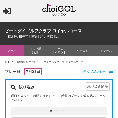
ピートダイゴルフクラブ ロイヤルコース
（栃木県/ 日光宇都宮道路 / 大沢IC 3km）
ゴルフ場
コース
プラン
クチコミ
アクセス
詳細
レイアウト
TOP
>
コース検索
>
栃木県
>ピートダイゴルフクラブ ロイヤルコース
プレー日
7月22日
絞り込み検索
絞り込み
曜日やスタート時間を指定して、ご希望のプランを絞り込むことが
できます。
キーワード