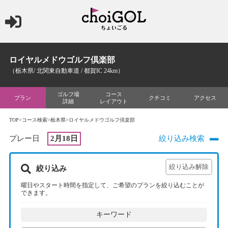
ロイヤルメドウゴルフ倶楽部
（栃木県/ 北関東自動車道 / 都賀IC 24km）
ゴルフ場
コース
プラン
クチコミ
アクセス
詳細
レイアウト
TOP
>
コース検索
>
栃木県
>ロイヤルメドウゴルフ倶楽部
プレー日
2月18日
絞り込み検索
絞り込み
曜日やスタート時間を指定して、ご希望のプランを絞り込むことが
できます。
キーワード