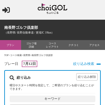
南長野ゴルフ倶楽部
（長野県/ 長野自動車道 / 更埴IC 19km）
ゴルフ場
コース
プラン
クチコミ
アクセス
詳細
レイアウト
TOP
>
コース検索
>
長野県
>南長野ゴルフ倶楽部
プレー日
7月12日
絞り込み検索
絞り込み
曜日やスタート時間を指定して、ご希望のプランを絞り込むことが
できます。
キーワード