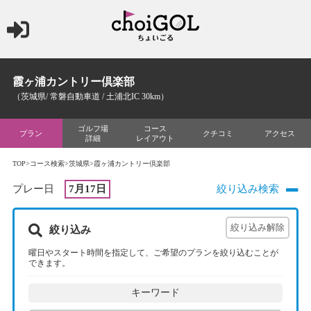
霞ヶ浦カントリー倶楽部
（茨城県/ 常磐自動車道 / 土浦北IC 30km）
ゴルフ場
コース
プラン
クチコミ
アクセス
詳細
レイアウト
TOP
>
コース検索
>
茨城県
>霞ヶ浦カントリー倶楽部
プレー日
7月17日
絞り込み検索
絞り込み
曜日やスタート時間を指定して、ご希望のプランを絞り込むことが
できます。
キーワード