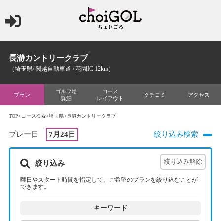
長瀞カントリークラブ
（埼玉県/ 関越自動車道 / 花園IC 12km）
ゴルフ場
コース
プラン
クチコミ
アクセス
詳細
レイアウト
TOP
>
コース検索
>
埼玉県
>長瀞カントリークラブ
プレー日
7月24日
絞り込み検索
絞り込み
曜日やスタート時間を指定して、ご希望のプランを絞り込むことが
できます。
キーワード