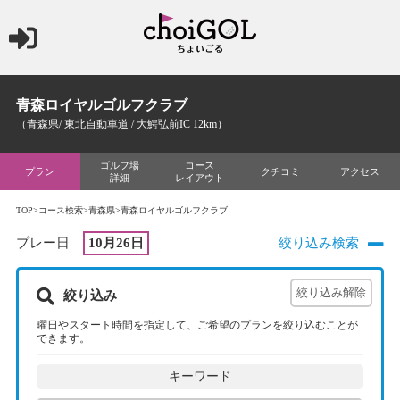
青森ロイヤルゴルフクラブ
（青森県/ 東北自動車道 / 大鰐弘前IC 12km）
ゴルフ場
コース
プラン
クチコミ
アクセス
詳細
レイアウト
TOP
>
コース検索
>
青森県
>青森ロイヤルゴルフクラブ
プレー日
10月26日
絞り込み検索
絞り込み
曜日やスタート時間を指定して、ご希望のプランを絞り込むことが
できます。
キーワード