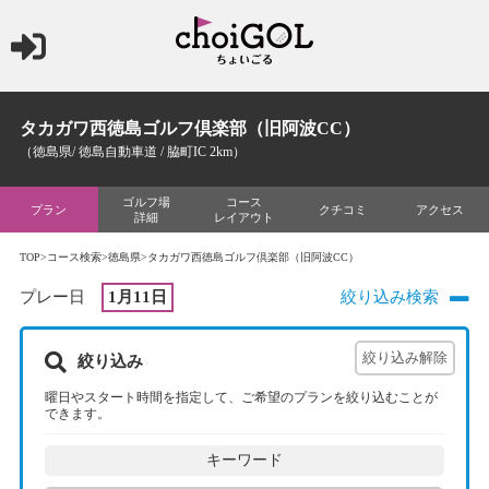
タカガワ西徳島ゴルフ倶楽部（旧阿波CC）
（徳島県/ 徳島自動車道 / 脇町IC 2km）
ゴルフ場
コース
プラン
クチコミ
アクセス
詳細
レイアウト
TOP
>
コース検索
>
徳島県
>タカガワ西徳島ゴルフ倶楽部（旧阿波CC）
プレー日
1月11日
絞り込み検索
絞り込み
曜日やスタート時間を指定して、ご希望のプランを絞り込むことが
できます。
キーワード