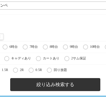
6時台
7時台
8時台
9時台
10時台
キャディあり
カートあり
2サム保証
1.5R
2R
0.5R
回り放題