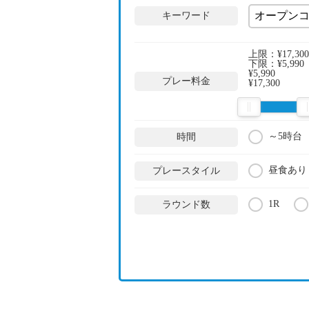
キーワード
上限：
¥17,300
下限：
¥5,990
¥5,990
プレー料金
¥17,300
～5時台
時間
昼食あり
プレースタイル
1R
ラウンド数