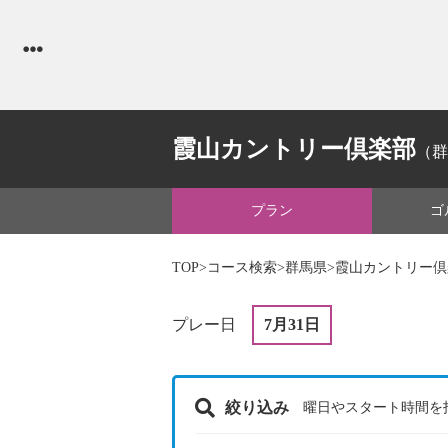
霞山カントリー倶楽部
（群
プラン
ゴ
TOP
>
コース検索
>
群馬県
>霞山カントリー
プレー日
7月31日
絞り込み
曜日やスタート時間を