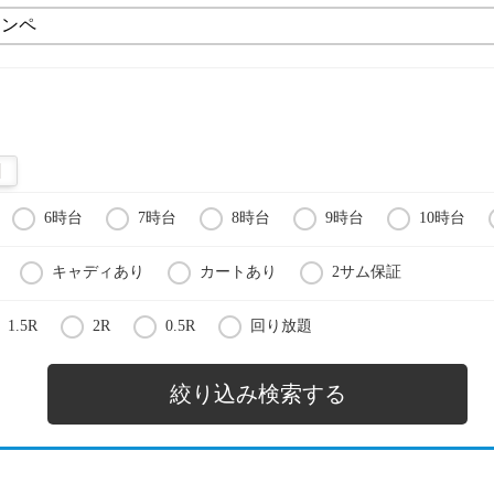
6時台
7時台
8時台
9時台
10時台
キャディあり
カートあり
2サム保証
1.5R
2R
0.5R
回り放題