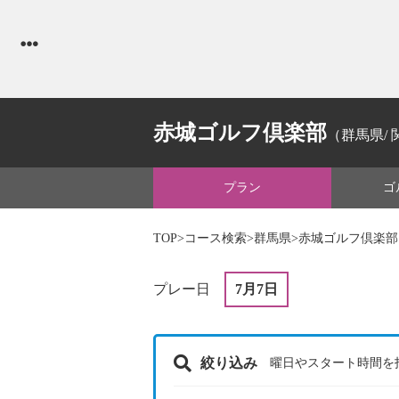
赤城ゴルフ倶楽部
（群馬県/ 関
プラン
ゴ
TOP
>
コース検索
>
群馬県
>赤城ゴルフ倶楽部
プレー日
7月7日
絞り込み
曜日やスタート時間を