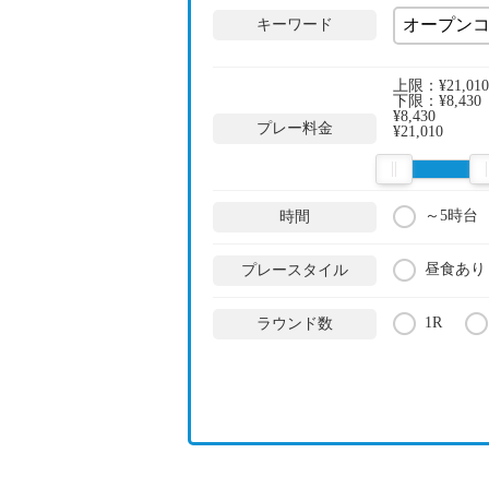
キーワード
上限：
¥21,010
下限：
¥8,430
¥8,430
プレー料金
¥21,010
～5時台
時間
昼食あり
プレースタイル
1R
ラウンド数