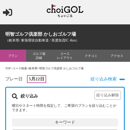
明智ゴルフ倶楽部 かしおゴルフ場
（岐阜県/ 東海環状自動車道 / 美濃加茂IC 4km）
ゴルフ場
コース
プラン
クチコミ
アクセス
詳細
レイアウト
TOP
>
コース検索
>
岐阜県
>明智ゴルフ倶楽部 かしおゴルフ場
プレー日
5月22日
絞り込み検索
絞り込み
曜日やスタート時間を指定して、ご希望のプランを絞り込むことが
できます。
キーワード