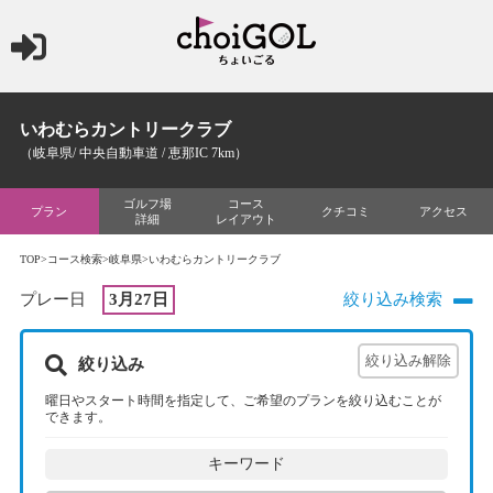
いわむらカントリークラブ
（岐阜県/ 中央自動車道 / 恵那IC 7km）
ゴルフ場
コース
プラン
クチコミ
アクセス
詳細
レイアウト
TOP
>
コース検索
>
岐阜県
>いわむらカントリークラブ
プレー日
3月27日
絞り込み検索
絞り込み
曜日やスタート時間を指定して、ご希望のプランを絞り込むことが
できます。
キーワード