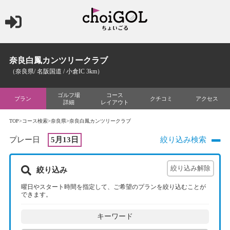
奈良白鳳カンツリークラブ
（奈良県/ 名阪国道 / 小倉IC 3km）
ゴルフ場
コース
プラン
クチコミ
アクセス
詳細
レイアウト
TOP
>
コース検索
>
奈良県
>奈良白鳳カンツリークラブ
プレー日
5月13日
絞り込み検索
絞り込み
曜日やスタート時間を指定して、ご希望のプランを絞り込むことが
できます。
キーワード