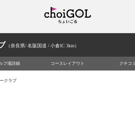
ブ
（奈良県/ 名阪国道 / 小倉IC 3km）
ルフ場
詳細
コース
レイアウト
クチコ
リークラブ