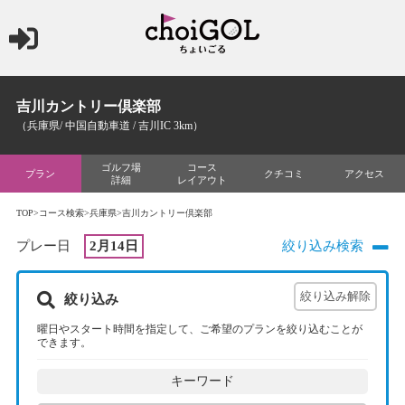
吉川カントリー倶楽部
（兵庫県/ 中国自動車道 / 吉川IC 3km）
ゴルフ場
コース
プラン
クチコミ
アクセス
詳細
レイアウト
TOP
>
コース検索
>
兵庫県
>吉川カントリー倶楽部
プレー日
2月14日
絞り込み検索
絞り込み
曜日やスタート時間を指定して、ご希望のプランを絞り込むことが
できます。
キーワード