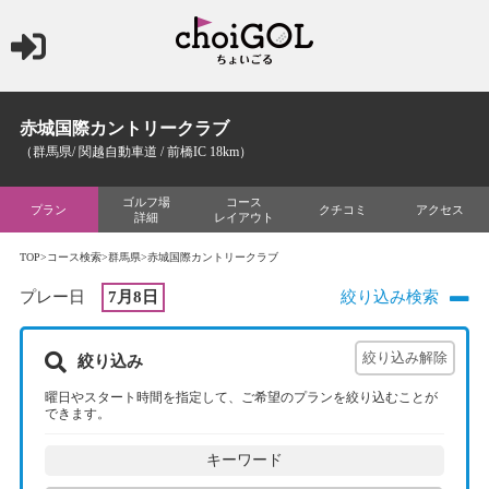
赤城国際カントリークラブ
（群馬県/ 関越自動車道 / 前橋IC 18km）
ゴルフ場
コース
プラン
クチコミ
アクセス
詳細
レイアウト
TOP
>
コース検索
>
群馬県
>赤城国際カントリークラブ
プレー日
7月8日
絞り込み検索
絞り込み
曜日やスタート時間を指定して、ご希望のプランを絞り込むことが
できます。
キーワード