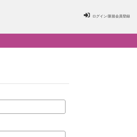
ログイン/新規会員登録