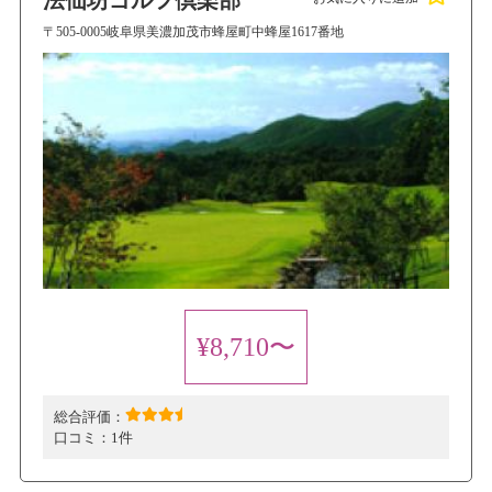
法仙坊ゴルフ倶楽部
〒505-0005岐阜県美濃加茂市蜂屋町中蜂屋1617番地
¥8,710〜
総合評価：
口コミ：
1件