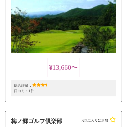
¥13,660〜
総合評価：
口コミ：
1件
梅ノ郷ゴルフ倶楽部
お気に入りに追加